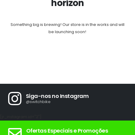
horizon
Something big is brewing! Our store is in the works and will
be launching soon!
Siga-nos no Instagram
@switchbike
[jr_instagram id="2"]
Ofertas Especiais e Promoções