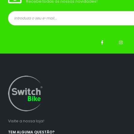
Recebe todas as nossas novidades!
ço
ço
nimo
ximo
Visite a nossa loja!
TEM ALGUMA QUESTÃO?