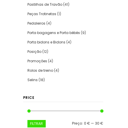
Pastilhas de Travão
(41)
Peças Trotinetas
(1)
Pedaleiros
(4)
Porta bagagens e Porta bébés
(9)
Porta bidons e Bidons
(4)
Posição
(12)
Promoções
(4)
Rolos de treino
(4)
Selins
(18)
PRICE
Preço
Preço
Preço:
0 €
—
30 €
FILTRAR