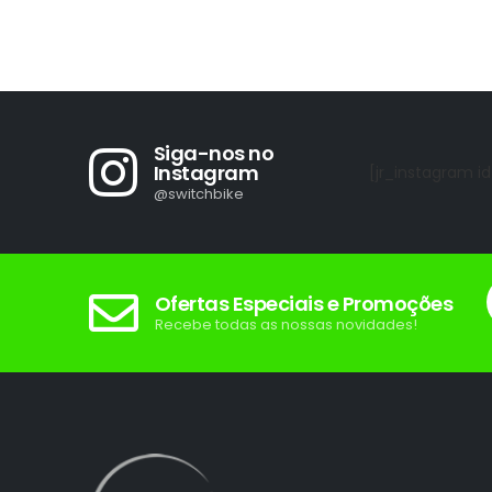
mínimo
máximo
Siga-nos no
Instagram
[jr_instagram id
@switchbike
Ofertas Especiais e Promoções
Recebe todas as nossas novidades!