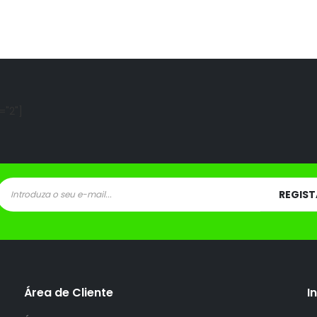
="2"]
Área de Cliente
I