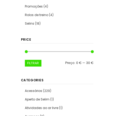
Promoções
(4)
Rolos de treino
(4)
Selins
(18)
PRICE
Preço
Preço
Preço:
0 €
—
30 €
FILTRAR
mínimo
máximo
CATEGORIES
Acessórios
(229)
Aperto de Selim
(1)
Atividades ao ar livre
(1)