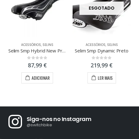
ESGOTADO
ACESSÓRIOS
,
SELINS
ACESSÓRIOS
,
SELINS
A
Selim Smp Hybrid New Preto
Selim Smp Dynamic Preto
0
out of 5
0
out of 5
87,99
€
219,99
€
ADICIONAR
LER MAIS
Siga-nos no Instagram
@switchbike