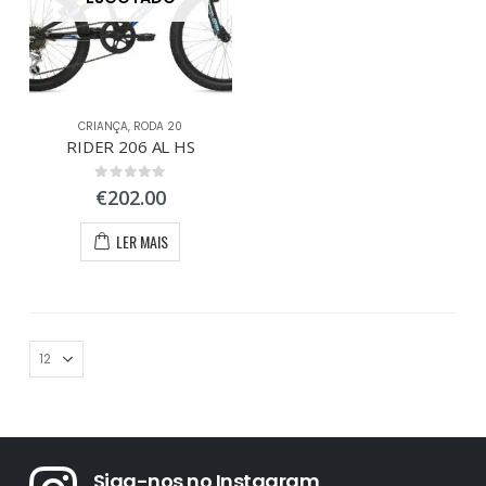
CRIANÇA
,
RODA 20
RIDER 206 AL HS
0
out of 5
€
202.00
LER MAIS
Siga-nos no Instagram