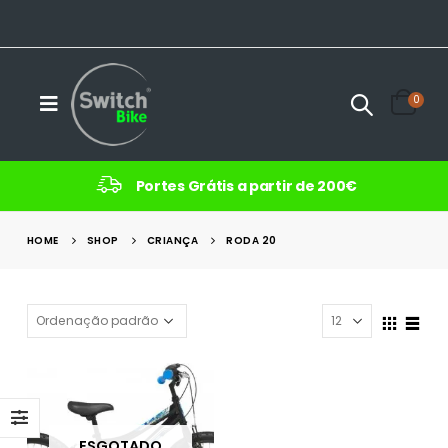
0
Portes Grátis a partir de 200€
HOME
SHOP
CRIANÇA
RODA 20
ESGOTADO