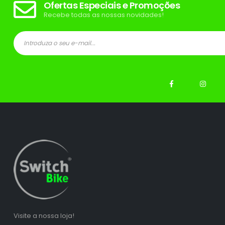
Ofertas Especiais e Promoções
Recebe todas as nossas novidades!
ço
ço
nimo
ximo
Visite a nossa loja!