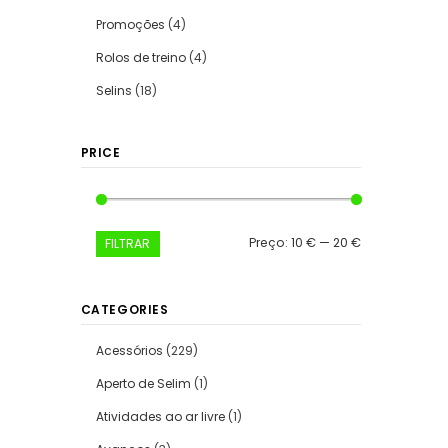
Promoções
(4)
Rolos de treino
(4)
Selins
(18)
PRICE
Preço
Preço
Preço:
10 €
—
20 €
FILTRAR
mínimo
máximo
CATEGORIES
Acessórios
(229)
Aperto de Selim
(1)
Atividades ao ar livre
(1)