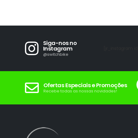
mínimo
máximo
Siga-nos no
Instagram
[jr_instagram id
@switchbike
Ofertas Especiais e Promoções
Recebe todas as nossas novidades!