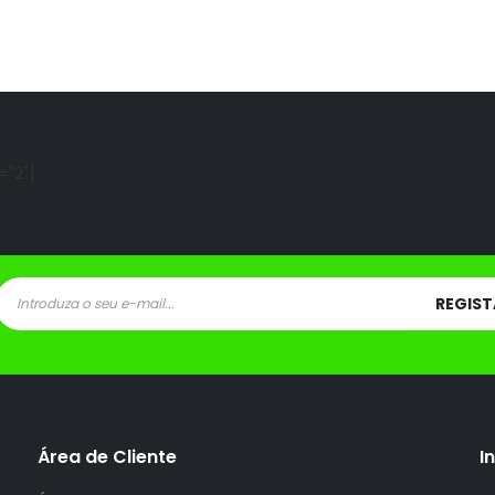
="2"]
Área de Cliente
I