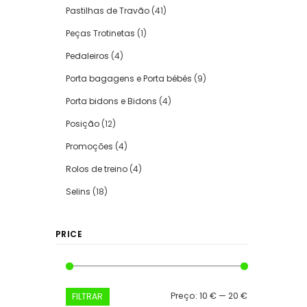
Pastilhas de Travão
(41)
Peças Trotinetas
(1)
Pedaleiros
(4)
Porta bagagens e Porta bébés
(9)
Porta bidons e Bidons
(4)
Posição
(12)
Promoções
(4)
Rolos de treino
(4)
Selins
(18)
PRICE
Preço
Preço
Preço:
10 €
—
20 €
FILTRAR