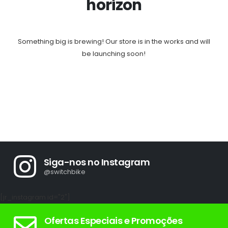
horizon
Something big is brewing! Our store is in the works and will
be launching soon!
Siga-nos no Instagram
@switchbike
[jr_instagram id="2"]
Ofertas Especiais e Promoções