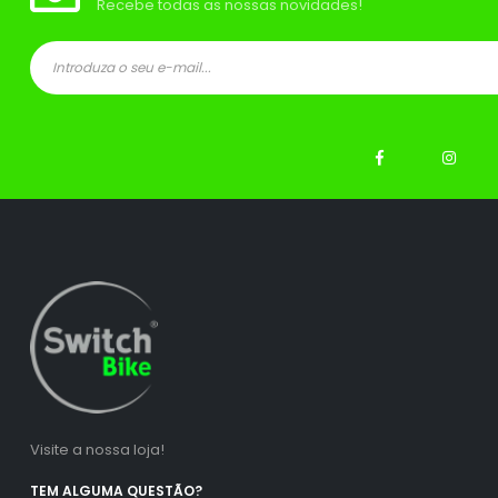
Recebe todas as nossas novidades!
ço
ço
nimo
ximo
Visite a nossa loja!
TEM ALGUMA QUESTÃO?