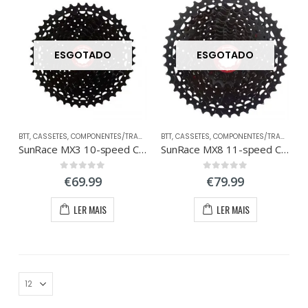
ESGOTADO
ESGOTADO
BTT
,
CASSETES
,
COMPONENTES/TRANSMISSÃO
BTT
,
CASSETES
,
COMPONENTES/TRANSMISSÃO
SunRace MX3 10-speed Cassette 11-42
SunRace MX8 11-speed Cassette 11-42
0
out of 5
0
out of 5
€
69.99
€
79.99
LER MAIS
LER MAIS