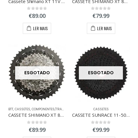
Cassete Shimano XT 11V CS-M8000 11-40 T
CASSETE SHIMANO XT 8000 11-42 11V
0
out of 5
0
out of 5
€
89.00
€
79.99
LER MAIS
LER MAIS
ESGOTADO
ESGOTADO
BTT
,
CASSETES
,
COMPONENTES/TRANSMISSÃO
CASSETES
CASSETE SHIMANO XT 8000 11-46 11V
CASSETE SUNRACE 11-50 11V PRETA
0
out of 5
0
out of 5
€
89.99
€
99.99