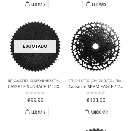
LER MAIS
LER MAIS
ESGOTADO
BTT
,
CASSETES
,
COMPONENTES/TRANSMISSÃO
BTT
,
CASSETES
,
COMPONENTES / TRANSMISSÃO BTT
CASSETE SUNRACE 11-50 11V PRETA
Cassette SRAM EAGLE 12v PG-1230
ço
ço
0
out of 5
0
out of 5
€
99.99
€
123.00
nimo
ximo
LER MAIS
ADICIONAR