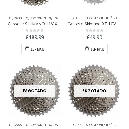
BTT
,
CASSETES
,
COMPONENTES/TRANSMISSÃO
BTT
,
CASSETES
,
COMPONENTES/TRANSMISSÃO
Cassete SHIMANO 11V XTR 11-40
Cassete Shimano XT 10V CS-M771 11-36
0
out of 5
0
out of 5
€
189.99
€
49.90
ço
ço
nimo
ximo
LER MAIS
LER MAIS
ESGOTADO
ESGOTADO
BTT
,
CASSETES
,
COMPONENTES/TRANSMISSÃO
BTT
,
CASSETES
,
COMPONENTES/TRANSMISSÃO