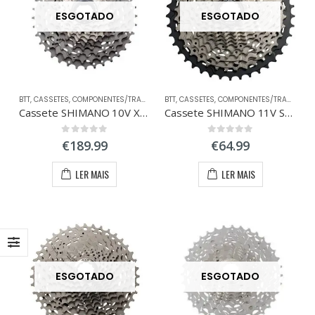
ESGOTADO
ESGOTADO
BTT
,
CASSETES
,
COMPONENTES/TRANSMISSÃO
BTT
,
CASSETES
,
COMPONENTES/TRANSMISSÃO
Cassete SHIMANO 10V XTR M980
Cassete SHIMANO 11V SLX M7000
0
out of 5
0
out of 5
€
189.99
€
64.99
LER MAIS
LER MAIS
ESGOTADO
ESGOTADO