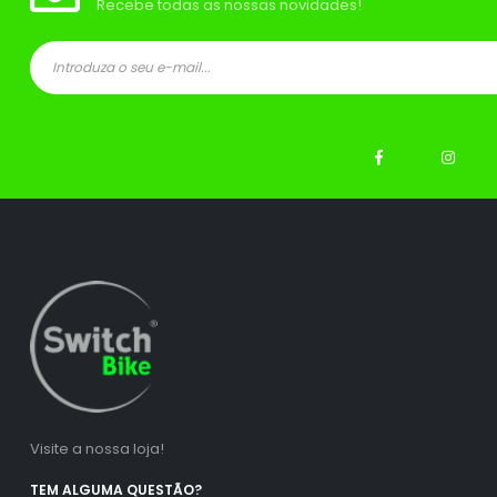
Recebe todas as nossas novidades!
ço
ço
nimo
ximo
Visite a nossa loja!
TEM ALGUMA QUESTÃO?