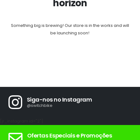
horizon
Something big is brewing! Our store is in the works and will
be launching soon!
Siga-nos no Instagram
@switchbike
[jr_instagram id="2"]
Ofertas Especiais e Promoções