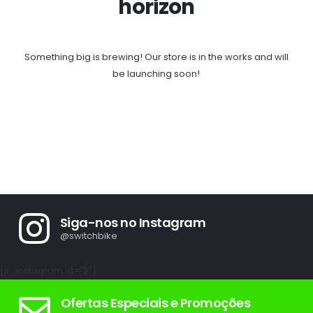
horizon
Something big is brewing! Our store is in the works and will
be launching soon!
Siga-nos no Instagram
@switchbike
[jr_instagram id="2"]
Ofertas Especiais e Promoções