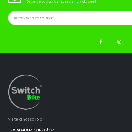
Recebe todas as nossas novidades!
ço
ço
nimo
ximo
Visite a nossa loja!
TEM ALGUMA QUESTÃO?