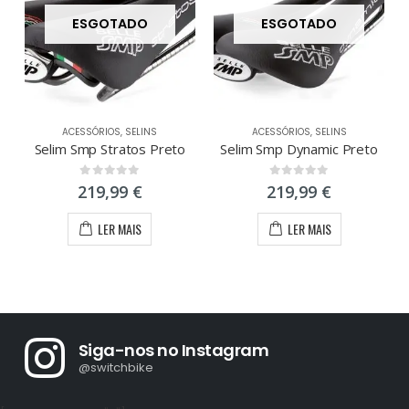
ESGOTADO
ESGOTADO
ACESSÓRIOS
,
SELINS
ACESSÓRIOS
,
SELINS
Selim Smp Stratos Preto
Selim Smp Dynamic Preto
0
out of 5
0
out of 5
219,99
€
219,99
€
LER MAIS
LER MAIS
Siga-nos no Instagram
@switchbike