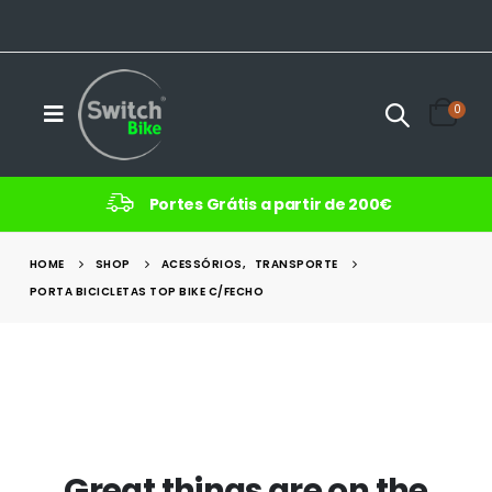
0
Portes Grátis a partir de 200€
HOME
SHOP
ACESSÓRIOS
,
TRANSPORTE
PORTA BICICLETAS TOP BIKE C/FECHO
Great things are on the