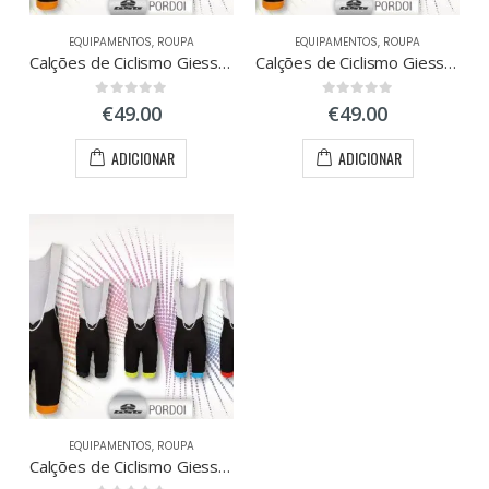
EQUIPAMENTOS
,
ROUPA
EQUIPAMENTOS
,
ROUPA
Calções de Ciclismo Giessegi Pordoi Tamanho XL
Calções de Ciclismo Giessegi Pordoi Tamanho XS
0
out of 5
0
out of 5
€
49.00
€
49.00
ADICIONAR
ADICIONAR
ço
ço
nimo
ximo
EQUIPAMENTOS
,
ROUPA
Calções de Ciclismo Giessegi Pordoi Tamanho XXL