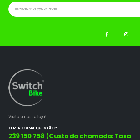
ço
ço
nimo
ximo
Visite a nossa loja!
TEM ALGUMA QUESTÃO?
239 150 758 (Custo da chamada: Taxa