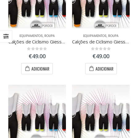
EQUIPAMENTOS
,
ROUPA
EQUIPAMENTOS
,
ROUPA
Calções de Ciclismo Giessegi Pordoi Tamanho L
Calções de Ciclismo Giessegi Pordoi Tamanho M
0
out of 5
0
out of 5
€
49.00
€
49.00
ADICIONAR
ADICIONAR