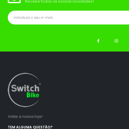
Recebe todas as nossas novidades!
ço
ço
nimo
ximo
Visite a nossa loja!
TEM ALGUMA QUESTÃO?