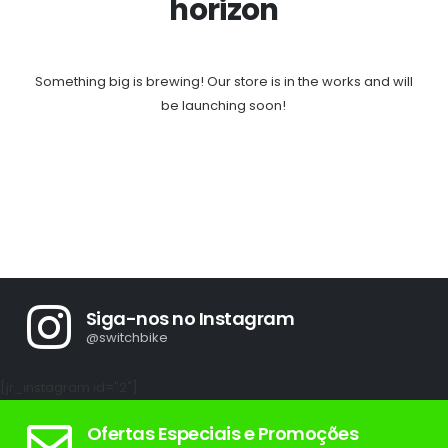
horizon
Something big is brewing! Our store is in the works and will
be launching soon!
Siga-nos no Instagram
@switchbike
[jr_instagram id="2"]
Ofertas Especiais e Promoções