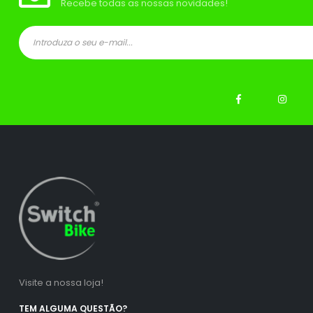
Recebe todas as nossas novidades!
ço
ço
nimo
ximo
Visite a nossa loja!
TEM ALGUMA QUESTÃO?