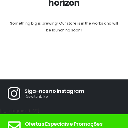
horizon
Something big is brewing! Our store is in the works and will
be launching soon!
Siga-nos no Instagram
@switchbike
[jr_instagram id="2"]
Ofertas Especiais e Promoções