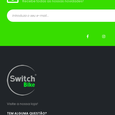
Recebe todas as nossas novidades!
ço
ço
nimo
ximo
Visite a nossa loja!
TEM ALGUMA QUESTÃO?