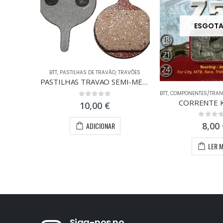
ESGOT
BTT
,
PASTILHAS DE TRAVÃO
,
TRAVÕES
PASTILHAS TRAVAO SEMI-METAL MAGURA LOUISE
BTT
,
COMPONENTES/TRA
CORRENTE 
0
out of 5
10,00
€
0
out of
8,00
ADICIONAR
LER 
Siga-nos no