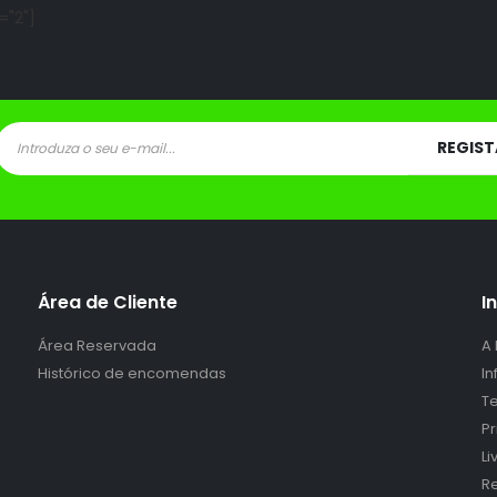
="2"]
Área de Cliente
I
Área Reservada
A
Histórico de encomendas
I
Te
P
L
Re