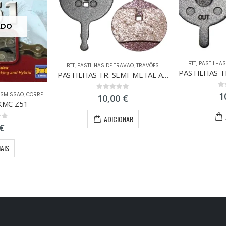
ADO
BTT
,
PASTILHAS
BTT
,
PASTILHAS DE TRAVÃO
,
TRAVÕES
PASTILHAS TR. SEMI-METAL AVID JUICY BB5
0
o
1
NSMISSÃO
,
CORRENTES
0
out of 5
10,00
€
KMC Z51
ADICIONAR
 5
€
MAIS