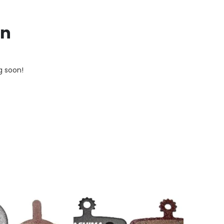
on
g soon!