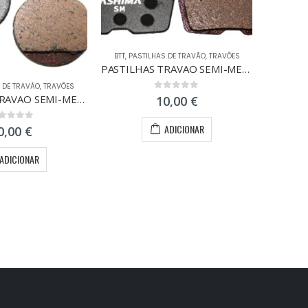
BTT
,
PASTILHAS DE TRAVÃO
,
TRAVÕES
PASTILHAS TRAVAO SEMI-METAL AVID CODE R
 DE TRAVÃO
,
TRAVÕES
0
out of 5
PASTILHAS TRAVAO SEMI-METAL PROMAX
10,00
€
BTT
,
PAS
ADICIONAR
ut of 5
0,00
€
ADICIONAR