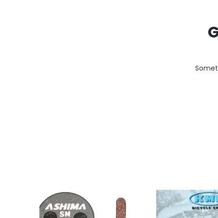
G
Someth