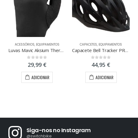
ACESSÓRIOS
,
EQUIPAMENTOS
CAPACETES
,
EQUIPAMENTOS
Luvas Mavic Aksium Thermo
Capacete Bell Tracker PRETO
0
out of 5
0
out of 5
29,99
€
44,95
€
ADICIONAR
ADICIONAR
Siga-nos no Instagram
@switchbike