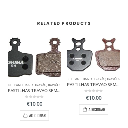
RELATED PRODUCTS
BTT
,
PASTILHAS DE TRAVÃO
,
TRAVÕES
PASTILHAS TRAVAO SEMI-METAL FORMULA ORO
BTT
,
PASTILHAS DE TRAVÃO
,
TRAVÕES
PASTILHAS TRAVAO SEMI-METAL MAGURA MT 2/4/6/8
0
out of 5
€
10.00
0
out of 5
€
10.00
ADICIONAR
ADICIONAR