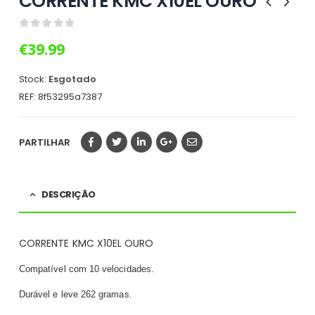
CORRENTE KMC X10EL OURO
0
out of 5
€
39.99
Stock:
Esgotado
REF:
8f53295a7387
PARTILHAR
DESCRIÇÃO
CORRENTE KMC X10EL OURO
Compatível com 10 velocidades.
Durável e leve 262 gramas.