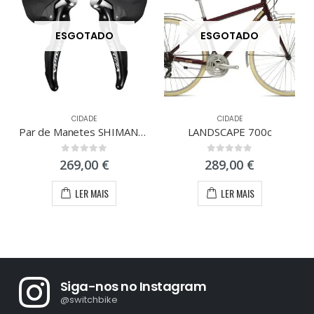
ESGOTADO
ESGOTADO
CIDADE
CIDADE
Par de Manetes SHIMANO ULTEGRA 6800 2x11V
LANDSCAPE 700c
0
out of 5
0
out of 5
269,00
€
289,00
€
LER MAIS
LER MAIS
Siga-nos no Instagram
@switchbike