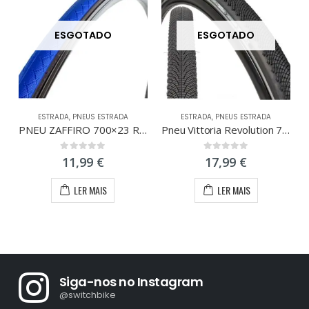
ESGOTADO
ESGOTADO
ESTRADA
,
PNEUS ESTRADA
ESTRADA
,
PNEUS ESTRADA
PNEU ZAFFIRO 700×23 RIGIDO AZUL
Pneu Vittoria Revolution 700×35
0
out of 5
0
out of 5
11,99
€
17,99
€
LER MAIS
LER MAIS
Siga-nos no Instagram
@switchbike