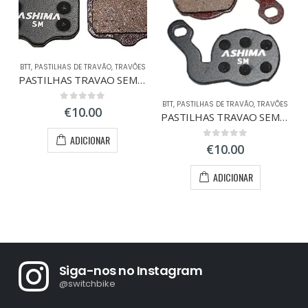
BTT
,
PASTILHAS DE TRAVÃO
,
TRAVÕES
PASTILHAS TRAVAO SEMI-METAL AVID ELIXIR/SRAM XX
BTT
,
PASTILHAS DE TRAVÃO
,
TRAVÕES
0
out of 5
€
10.00
PASTILHAS TRAVAO SEMI-METAL MAGURA LOUISE/2007
ADICIONAR
0
out of 5
€
10.00
ADICIONAR
Siga-nos no Instagram
@switchbike