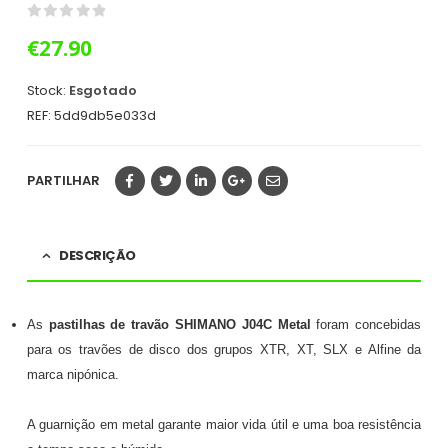
0
out of 5
€
27.90
Stock:
Esgotado
REF:
5dd9db5e033d
PARTILHAR
DESCRIÇÃO
As
pastilhas de travão SHIMANO J04C Metal
foram concebidas
para os travões de disco dos grupos XTR, XT, SLX e Alfine da
marca nipónica.
A guarnição em metal garante maior vida útil e uma boa resistência