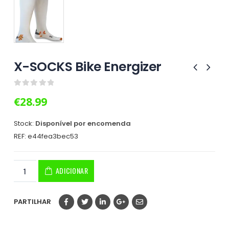
X-SOCKS Bike Energizer
0
out of 5
€
28.99
Stock:
Disponível por encomenda
REF:
e44fea3bec53
ADICIONAR
PARTILHAR