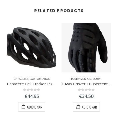
RELATED PRODUCTS
CAPACETES
,
EQUIPAMENTOS
EQUIPAMENTOS
,
ROUPA
Capacete Bell Tracker PRETO
Luvas Brisker 100percent Tamanho M
0
out of 5
0
out of 5
€
44.95
€
34.50
ADICIONAR
ADICIONAR