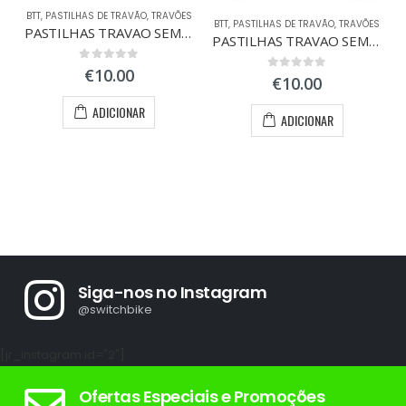
BTT
,
PASTILHAS DE TRAVÃO
,
TRAVÕES
BTT
,
PASTILHAS DE TRAVÃO
,
TRAVÕES
PASTILHAS TRAVAO SEMI-METAL FORMULA MEGA/ONE/RX
PASTILHAS TRAVAO SEMI-METAL AVID ELIXIR/SRAM XX
0
out of 5
€
10.00
0
out of 5
€
10.00
ADICIONAR
ADICIONAR
Siga-nos no Instagram
@switchbike
[jr_instagram id="2"]
Ofertas Especiais e Promoções