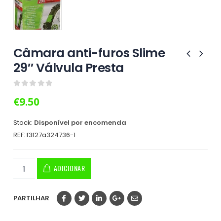
Câmara anti-furos Slime
29″ Válvula Presta
0
out of 5
€
9.50
Stock:
Disponível por encomenda
REF:
f3f27a324736-1
ADICIONAR
PARTILHAR