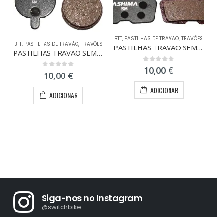
BTT
,
PASTILHAS DE TRAVÃO
,
TRAVÕES
BTT
,
PASTILHAS DE TRAVÃO
,
TRAVÕES
PASTILHAS TRAVAO SEMI-METAL AVID CODE R
PASTILHAS TRAVAO SEMI-METALZOOM/ALHONGA
0
out of 5
10,00
€
0
out of 5
10,00
€
ADICIONAR
ADICIONAR
Siga-nos no Instagram
@switchbike