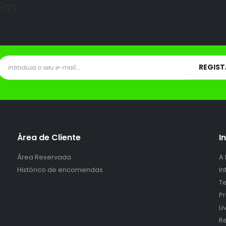
="2"]
Área de Cliente
I
Área Reservada
A
Histórico de encomendas
I
Te
P
L
Re