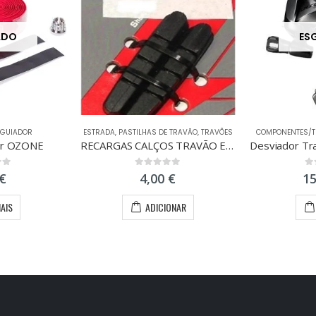
ADO
ES
 GUIADOR
ESTRADA
,
PASTILHAS DE TRAVÃO
,
TRAVÕES
COMPONENTES/
dor OZONE
RECARGAS CALÇOS TRAVÃO ESTRADA ARO ALUMINIO
 5
0
out of 5
0
o
€
4,00
€
1
MAIS
ADICIONAR