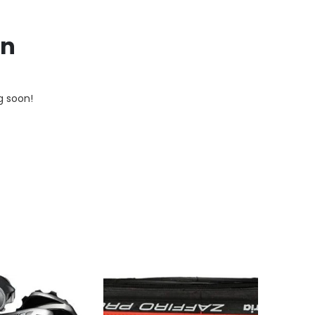
on
g soon!