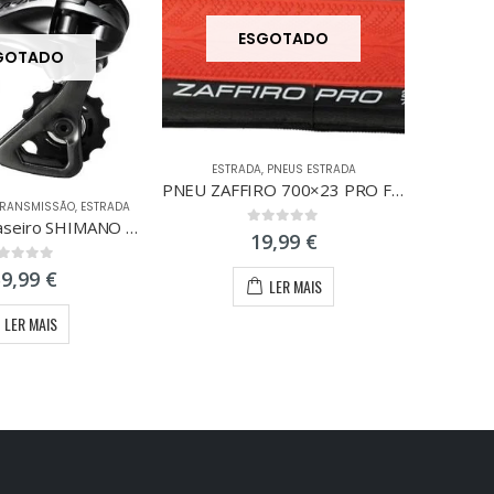
ESGOTADO
GOTADO
ESTRADA
,
PNEUS ESTRADA
PNEU ZAFFIRO 700×23 PRO FLEX VERMELHO
TRANSMISSÃO
,
ESTRADA
ES
Desviador Traseiro SHIMANO DURA ACE 9000 2x11V Caixa Curta
0
out of 5
19,99
€
ut of 5
59,99
€
LER MAIS
LER MAIS