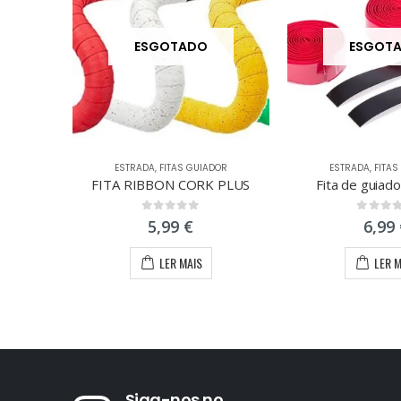
ESGOTADO
ESGOT
ESTRADA
,
FITAS GUIADOR
ESTRADA
,
FITAS
FITA RIBBON CORK PLUS
Fita de guia
0
out of 5
0
out of
5,99
€
6,99
LER MAIS
LER 
Siga-nos no