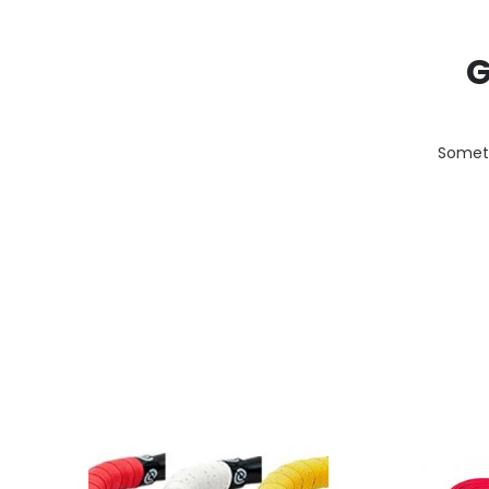
G
Someth