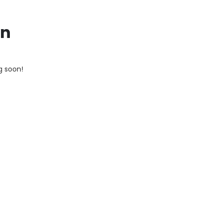
on
g soon!