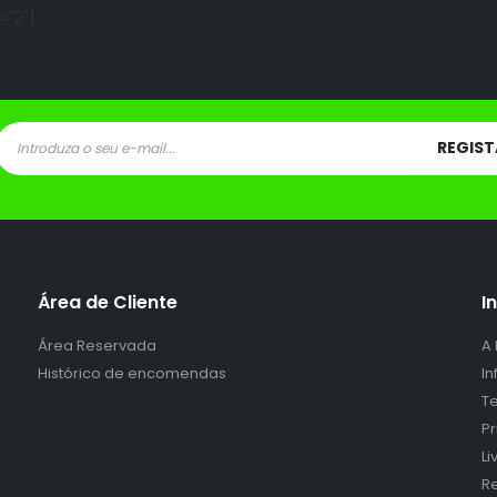
="2"]
Área de Cliente
I
Área Reservada
A
Histórico de encomendas
I
Te
P
L
Re