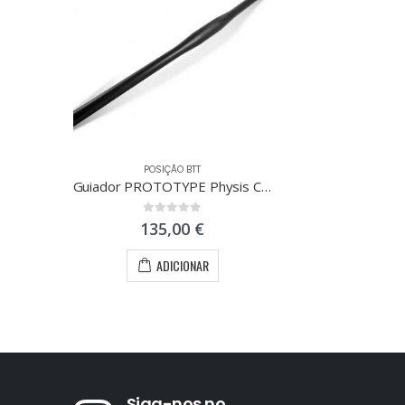
POSIÇÃO BTT
Guiador PROTOTYPE Physis Carbon 31.8 750mm
0
out of 5
135,00
€
ADICIONAR
Siga-nos no