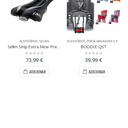
ACESSÓRIOS
,
SELINS
ACESSÓRIOS
,
PORTA BAGAGENS E PORTA BÉBÉS
Selim Smp Extra New Preto
BOODIE QST
0
out of 5
0
out of 5
73,99
€
39,99
€
ADICIONAR
ADICIONAR