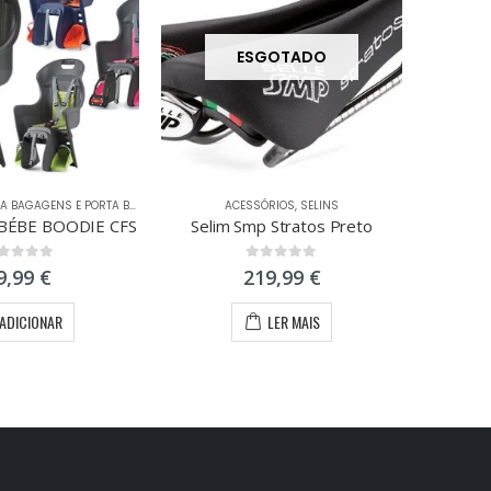
ESGOTADO
A BAGAGENS E PORTA BÉBÉS
ACESSÓRIOS
,
SELINS
AC
BÉBE BOODIE CFS
Selim Smp Stratos Preto
ut of 5
0
out of 5
9,99
€
219,99
€
ADICIONAR
LER MAIS