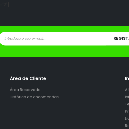
="2"]
Área de Cliente
I
Área Reservada
A
Histórico de encomendas
I
Te
P
L
Re