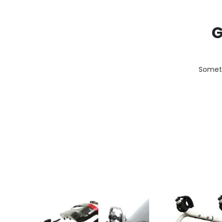
G
Someth