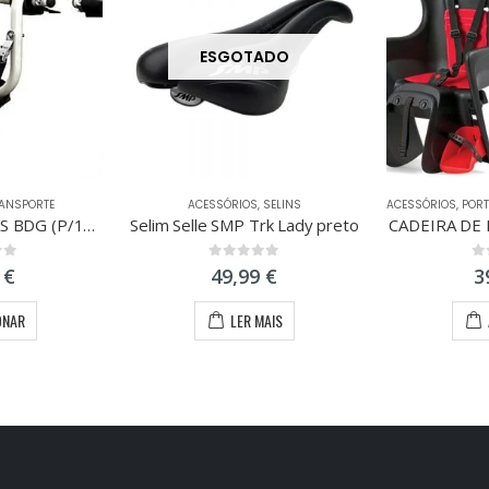
ESGOTADO
ANSPORTE
ACESSÓRIOS
,
SELINS
ACESSÓRIOS
,
PORT
PORTA BICICLETAS BDG (P/1BICICLETA)
Selim Selle SMP Trk Lady preto
CADEIRA DE 
 5
0
out of 5
0
o
9
€
49,99
€
3
ONAR
LER MAIS