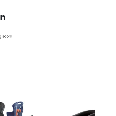
on
g soon!