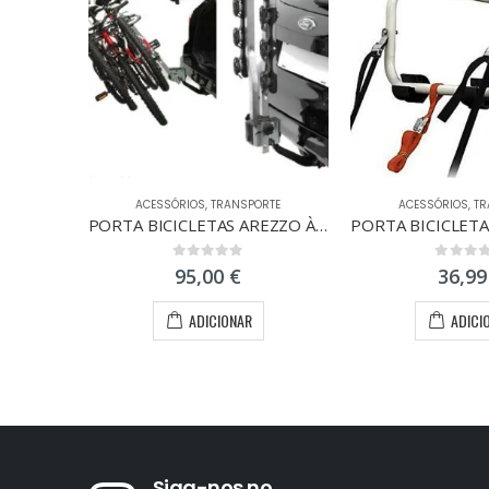
ACESSÓRIOS
,
TRANSPORTE
ACESSÓRIOS
,
TR
PORTA BICICLETAS AREZZO À BOLA
0
out of 5
0
out of
95,00
€
36,9
ADICIONAR
ADICI
Siga-nos no