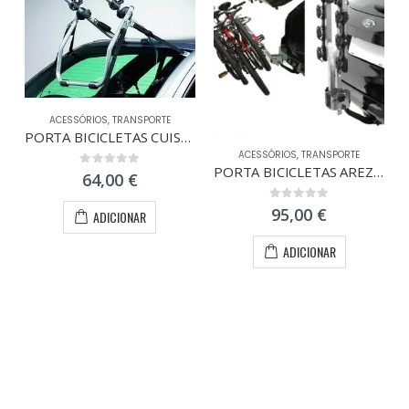
ACESSÓRIOS
,
TRANSPORTE
PORTA BICICLETAS CUISER 324
ACESSÓRIOS
,
TRANSPORTE
PORTA BICICLETAS AREZZO À BOLA
0
out of 5
64,00
€
0
out of 5
95,00
€
ADICIONAR
ADICIONAR