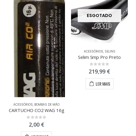
ESGOTADO
ACESSÓRIOS
,
SELINS
Selim Smp Pro Preto
0
out of 5
219,99
€
LER MAIS
ACESSÓRIOS
,
BOMBAS DE MÃO
CARTUCHO CO2 WAG 16g
0
out of 5
2,00
€