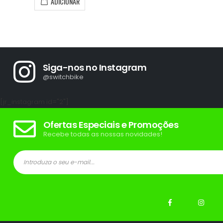
ADICIONAR
Siga-nos no Instagram
@switchbike
[jr_instagram id="2"]
Ofertas Especiais e Promoções
Recebe todas as nossas novidades!