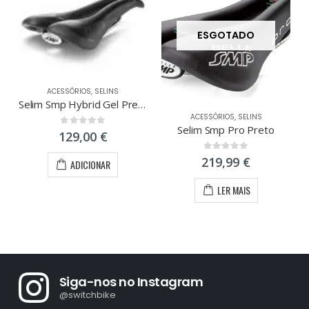
ESGOTADO
ACESSÓRIOS
,
SELINS
Selim Smp Hybrid Gel Preto
ACESSÓRIOS
,
SELINS
Selim Smp Pro Preto
0
out of 5
129,00
€
0
out of 5
219,99
€
ADICIONAR
LER MAIS
Siga-nos no Instagram
@switchbike