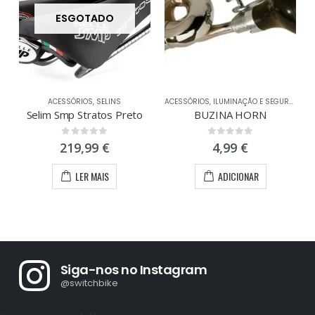
ESGOTADO
ACESSÓRIOS
,
SELINS
ACESSÓRIOS
,
ILUMINAÇÃO E SEGURANÇA
Selim Smp Stratos Preto
BUZINA HORN
0
out of 5
0
out of 5
219,99
€
4,99
€
LER MAIS
ADICIONAR
Siga-nos no Instagram
@switchbike