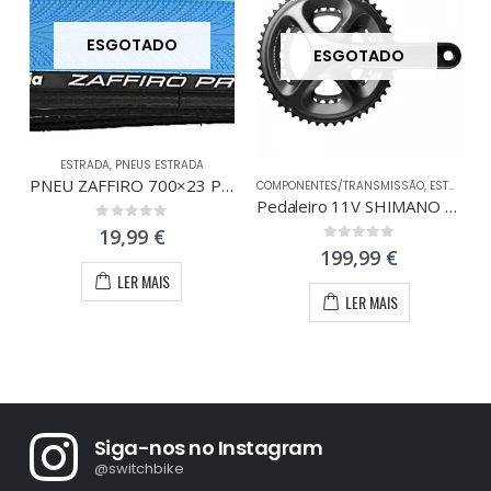
ESGOTADO
ESGOTADO
ESTRADA
,
PNEUS ESTRADA
PNEU ZAFFIRO 700×23 PRO FLEX AZUL
COMPONENTES/TRANSMISSÃO
,
ESTRADA
Pedaleiro 11V SHIMANO ULTEGRA 6800 Compact 34/50
0
out of 5
19,99
€
0
out of 5
199,99
€
LER MAIS
LER MAIS
Siga-nos no Instagram
@switchbike