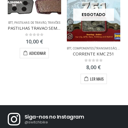
ESGOTADO
BTT
,
PASTILHAS DE TRAVÃO
,
TRAVÕES
PASTILHAS TRAVAO SEMI-METAL AVID CODE R
0
out of 5
10,00
€
BTT
,
COMPONENTES/TRANSMISSÃO
,
CORRE
ADICIONAR
CORRENTE KMC Z51
0
out of 5
8,00
€
LER MAIS
Siga-nos no Instagram
@switchbike