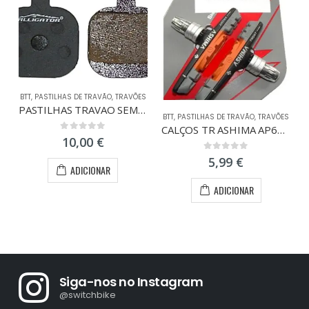
BTT
,
PASTILHAS DE TRAVÃO
,
TRAVÕES
PASTILHAS TRAVAO SEMI-METAL TEKTRO IO
BTT
,
PASTILHAS DE TRAVÃO
,
TRAVÕES
CALÇOS TR ASHIMA AP65CV-HU
0
out of 5
10,00
€
0
out of 5
5,99
€
ADICIONAR
ADICIONAR
Siga-nos no Instagram
@switchbike