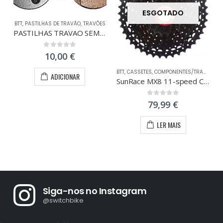
ESGOTADO
BTT
,
PASTILHAS DE TRAVÃO
,
TRAVÕES
PASTILHAS TRAVAO SEMI-METAL MAGURA JULIE
0
out of 5
10,00
€
BTT
,
CASSETES
,
COMPONENTES/TRANSMISSÃO
ADICIONAR
SunRace MX8 11-speed Cassette 11-42
0
out of 5
79,99
€
LER MAIS
Siga-nos no Instagram
@switchbike