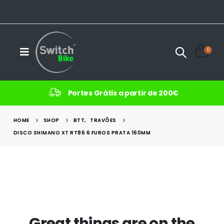
0
Portes Grátis a partir de 200€
HOME
SHOP
BTT
,
TRAVÕES
DISCO SHIMANO XT RT86 6 FUROS PRATA 160MM
Great things are on the