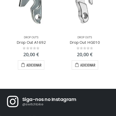
DROP OUT'S
DROP OUT'S
Drop Out A1692
Drop Out HG010
0
out of 5
0
out of 5
20,00
€
20,00
€
ADICIONAR
ADICIONAR
Siga-nos no Instagram
@switchbike