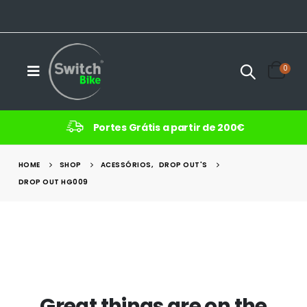
0
Portes Grátis a partir de 200€
HOME
SHOP
ACESSÓRIOS
,
DROP OUT'S
DROP OUT HG009
Great things are on the