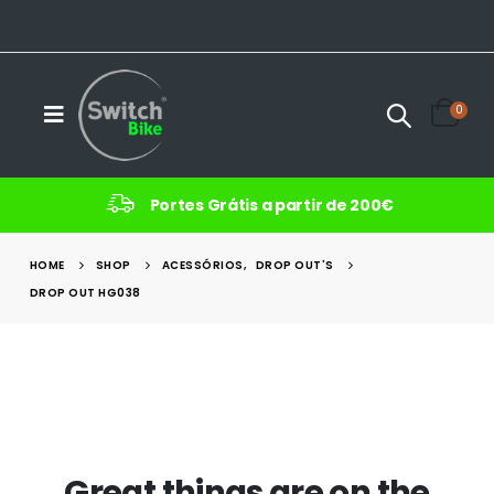
0
Portes Grátis a partir de 200€
HOME
SHOP
ACESSÓRIOS
,
DROP OUT'S
DROP OUT HG038
Great things are on the