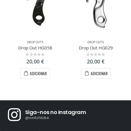
DROP OUT'S
DROP OUT'S
Drop Out HG058
Drop Out HG029
0
out of 5
0
out of 5
20,00
€
20,00
€
ADICIONAR
ADICIONAR
Siga-nos no Instagram
@switchbike