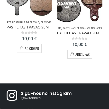
BTT
,
PASTILHAS DE TRAVÃO
,
TRAVÕES
PASTILHAS TRAVAO SEMI-METAL PROMAX
BTT
,
PASTILHAS DE TRAVÃO
,
TRAVÕES
PASTILHAS TRAVAO SEMI-METAL TEKTRO NOVELA/LYRA
0
out of 5
10,00
€
0
out of 5
10,00
€
ADICIONAR
ADICIONAR
Siga-nos no Instagram
@switchbike