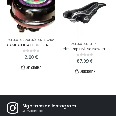
ACESSÓRIOS
,
ACESSÓRIOS CRIANÇA
ACESSÓRIOS
,
SELINS
A
CAMPAINHA FERRO CROMADAS C/BONECOS
Selim Smp Hybrid New Preto
0
out of 5
2,00
€
0
out of 5
87,99
€
ADICIONAR
ADICIONAR
Siga-nos no Instagram
@switchbike