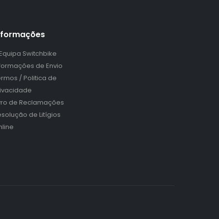
nformações
 Equipa Switchbike
nformações de Envio
rmos / Politica de
rivacidade
ivro de Reclamações
solução de Litígios
nline