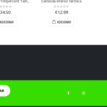
Luvas Brisker 100percent Tamanho L
Camisola interior térmica
ut of 5
0
out of 5
34.50
€
12.99
ADICIONAR
ADICIONAR