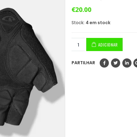
0
out of 5
€
20.00
Stock:
4 em stock
ADICIONAR
PARTILHAR