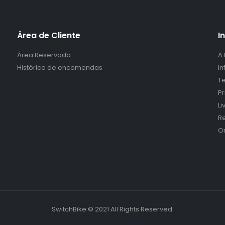
Área de Cliente
I
Área Reservada
A
Histórico de encomendas
I
Te
P
L
Re
O
SwitchBike © 2021 All Rights Reserved.