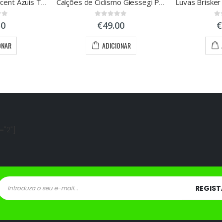
Luvas Sling 100percent Azuis Tamanho L
Calções de Ciclismo Giessegi Pordoi Tamanho XS
 5
0
out of 5
0
o
50
€
49.00
€
ONAR
ADICIONAR
="2"]