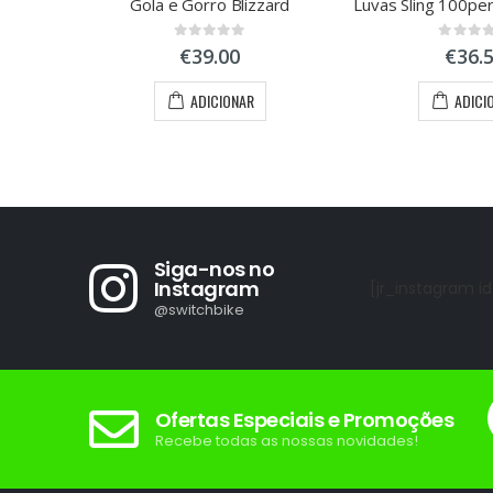
Gola e Gorro Blizzard
0
out of 5
0
out of
€
39.00
€
36.
ADICIONAR
ADICI
Siga-nos no
Instagram
[jr_instagram id
@switchbike
Ofertas Especiais e Promoções
Recebe todas as nossas novidades!