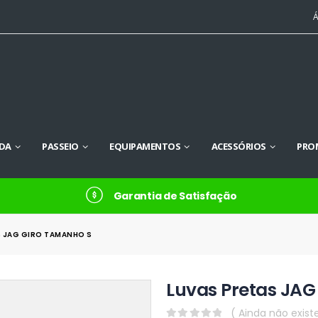
Á
DA
PASSEIO
EQUIPAMENTOS
ACESSÓRIOS
PRO
Garantia de Satisfação
S JAG GIRO TAMANHO S
Luvas Pretas JA
( Ainda não exist