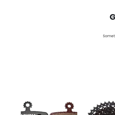
G
Someth