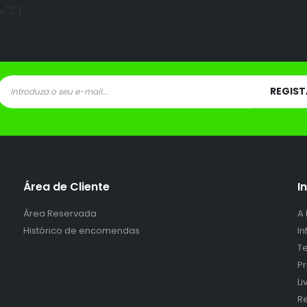
="2"]
Área de Cliente
I
Área Reservada
A
Histórico de encomendas
I
Te
P
L
Re