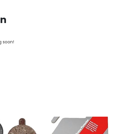
on
g soon!