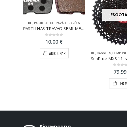
ESGOT
BTT
,
PASTILHAS DE TRAVÃO
,
TRAVÕES
PASTILHAS TRAVAO SEMI-METAL AVID CODE R
0
out of 5
10,00
€
ADICIONAR
BTT
,
CASSETES
,
COMPONEN
0
out of
79,9
LER 
Siga-nos no