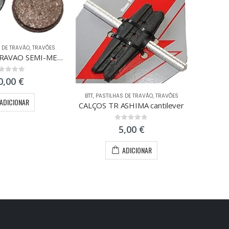
 DE TRAVÃO
,
TRAVÕES
PASTILHAS TRAVAO SEMI-METALZOOM/ALHONGA
ut of 5
0,00
€
BTT
,
PASTILHAS DE TRAVÃO
,
TRAVÕES
ADICIONAR
CALÇOS TR ASHIMA cantilever
PEDA
0
out of 5
5,00
€
ADICIONAR