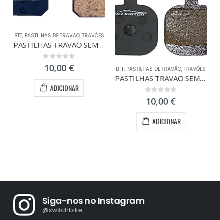
BTT
,
PASTILHAS DE TRAVÃO
,
TRAVÕES
PASTILHAS TRAVAO SEMI-METAL FORMULA B4
0
out of 5
10,00
€
BTT
,
PASTILHAS DE TRAVÃO
,
TRAVÕES
PASTILHAS TRAVAO SEMI-METAL TEKTRO IO
ADICIONAR
0
out of 5
10,00
€
ADICIONAR
Siga-nos no Instagram
@switchbike