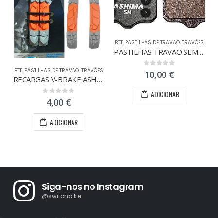
BTT
,
PASTILHAS DE TRAVÃO
,
TRAVÕES
PASTILHAS TRAVAO SEMI-METAL AVID ELIXIR/SRAM XX
BTT
,
PASTILHAS DE TRAVÃO
,
TRAVÕES
0
out of 5
10,00
€
RECARGAS V-BRAKE ASHIMA MTB AP65R
ADICIONAR
0
out of 5
4,00
€
ADICIONAR
Siga-nos no Instagram
@switchbike