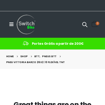
0
Portes Grátis a partir de 200€
HOME
SHOP
BTT
,
PNEUS BTT
PNEU VITTORIA BARZO 26X2.10 FLEXÍVEL TNT
Great things are on the