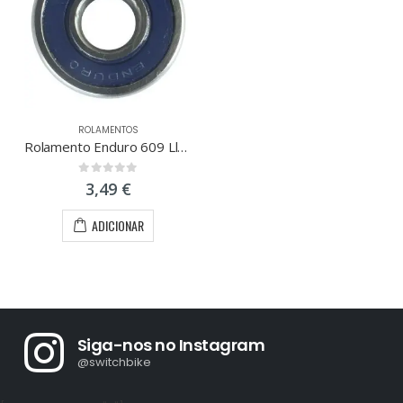
ROLAMENTOS
Rolamento Enduro 609 Llb – 9x24x7-13,74gr
0
out of 5
3,49
€
ADICIONAR
Siga-nos no Instagram
@switchbike