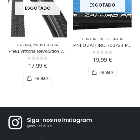
ESGOTADO
ESGOTADO
ESTRADA
,
PNEUS ESTRADA
PNEU ZAFFIRO 700×23 PRO FLEX AZUL
ESTRADA
,
PNEUS ESTRADA
Pneu Vittoria Revolution 700×35
0
out of 5
19,99
€
0
out of 5
17,99
€
LER MAIS
LER MAIS
Siga-nos no Instagram
@switchbike