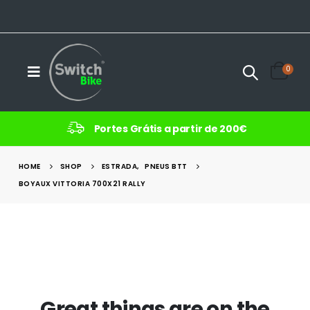
0
Portes Grátis a partir de 200€
HOME
SHOP
ESTRADA
,
PNEUS BTT
BOYAUX VITTORIA 700X21 RALLY
Great things are on the