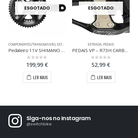
ESGOTADO
ESGOTADO
COMPONENTES/TRANSMISSÃO
,
ESTRADA
ESTRADA
,
PEDAIS
C
Pedaleiro 11V SHIMANO ULTEGRA 6800 Compact 34/50
PEDAIS VP – R73H CARBONO
0
out of 5
0
out of 5
199,99
€
52,99
€
LER MAIS
LER MAIS
Siga-nos no Instagram
@switchbike