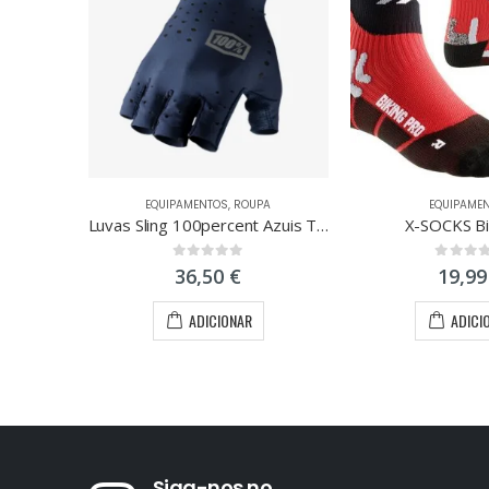
EQUIPAMENTOS
,
ROUPA
EQUIPAME
Luvas Sling 100percent Azuis Tamanho S
X-SOCKS Bi
0
out of 5
0
out of
36,50
€
19,9
ADICIONAR
ADICI
Siga-nos no