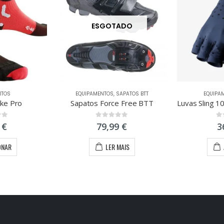
ESGOTADO
NTOS
EQUIPAMENTOS
,
SAPATOS BTT
EQUIPA
ke Pro
Sapatos Force Free BTT
 5
0
out of 5
0
o
9
€
79,99
€
3
ONAR
LER MAIS