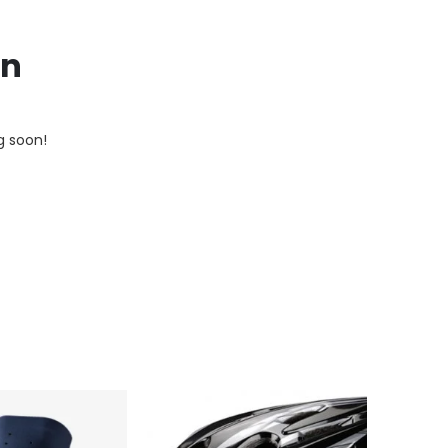
on
g soon!