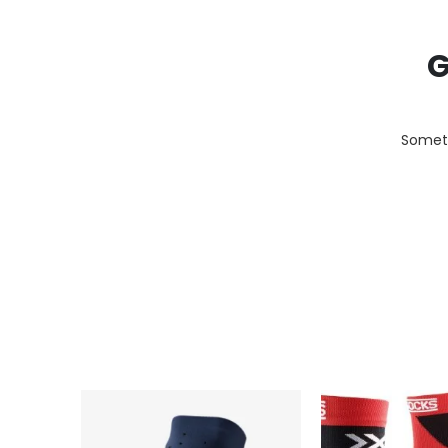
G
Someth