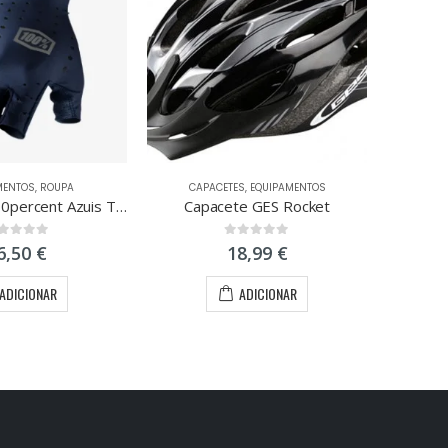
MENTOS
,
ROUPA
CAPACETES
,
EQUIPAMENTOS
ACE
Luvas Sling 100percent Azuis Tamanho XL
Capacete GES Rocket
Gol
ut of 5
0
out of 5
6,50
€
18,99
€
ADICIONAR
ADICIONAR