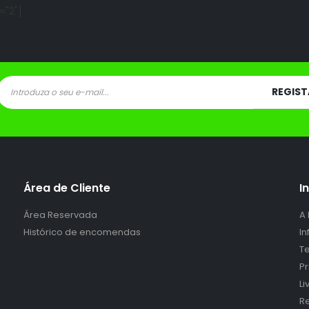
="2"]
Área de Cliente
I
Área Reservada
A
Histórico de encomendas
I
Te
P
L
Re