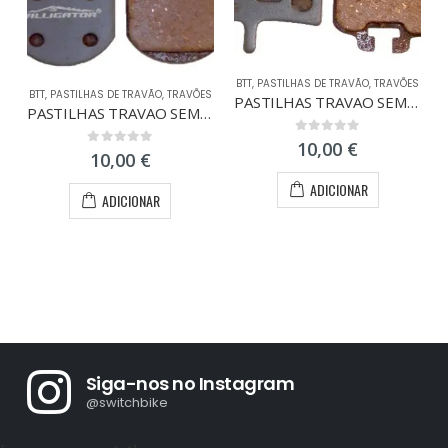
BTT
,
PASTILHAS DE TRAVÃO
,
TRAVÕES
BTT
,
PASTILHAS DE TRAVÃO
,
TRAVÕES
PASTILHAS TRAVAO SEMI-METAL HAYES HID/PROMAX
PASTILHAS TRAVAO SEMI-METAL HAYES MEC.
0
out of 5
10,00
€
0
out of 5
10,00
€
ADICIONAR
ADICIONAR
Siga-nos no Instagram
@switchbike