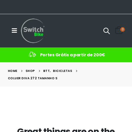
0
Portes Grátis a partir de 200€
HOME
SHOP
BTT
,
BICICLETAS
COLUER DIVA 272 TAMANHO S
Great things are on the